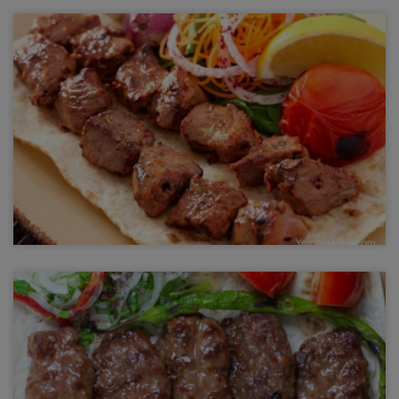
Kuzu Şiş
Çeşitli baharatlarla marine edilen kuzu şiş eti, lezzetli ve lokum
gibi yumuşacık oluyor. Izgara lezzetini seven müşterilerimize
tavsiye ediyoruz.