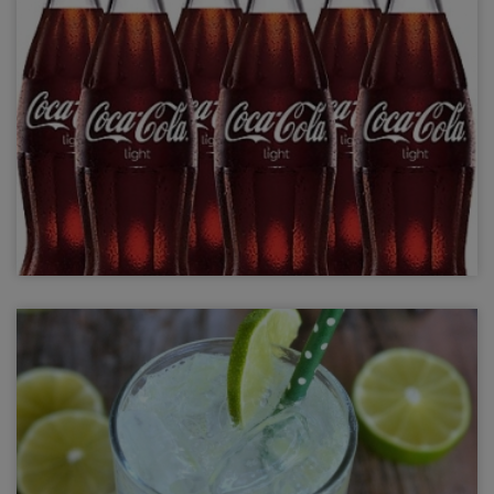
Yörenin kuzu etinden zırh ile yapılmış nefis bir kebap sizleri
belkliyor
Şişe Kola
Şişe Kola,