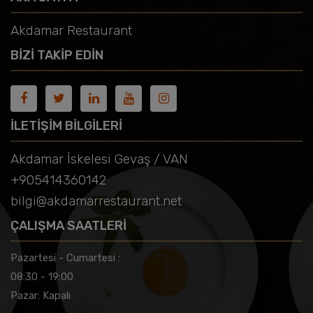
Akdamar Restaurant
BIZI TAKIP EDIN
İLETIŞIM BILGILERI
Akdamar İskelesi Gevaş / VAN
+905414360142
bilgi@akdamarrestaurant.net
ÇALIŞMA SAATLERI
Pazartesi - Cumartesi :
08:30 - 19:00
Pazar: Kapalı