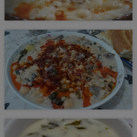
Keşkek Çorbası
keşkek çorbası
Keledoş Yemeği
keledoş yemeği