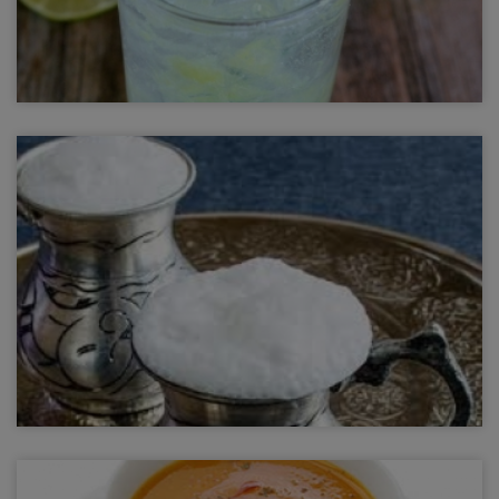
Soda
soda, maden suyu
Ayran
Ayran