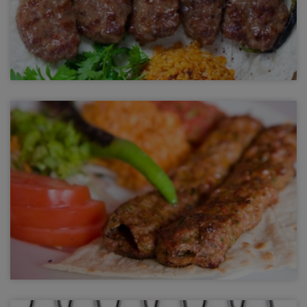
Izgara Köfte
Mevsim salatası şle birlikte ızgarada ateşle bütünleşen nefis
ızgara köfte
Kebap