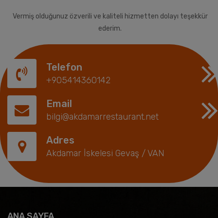
Vermiş olduğunuz özverili ve kaliteli hizmetten dolayı teşekkür
ederim.
Telefon
+905414360142
Email
bilgi@akdamarrestaurant.net
Adres
Akdamar İskelesi Gevaş / VAN
ANA SAYFA