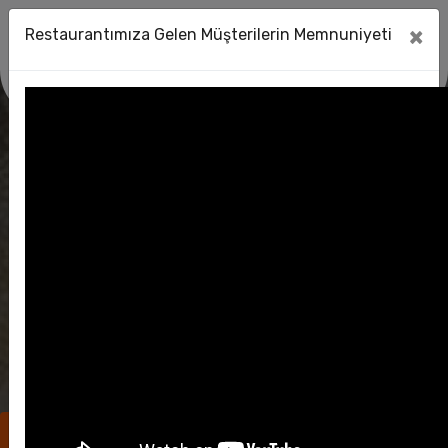
K
×
Restaurantımıza Gelen Müşterilerin Memnuniyeti
Tandırda Van Balığının Lezzetine
Doyum Olmaz